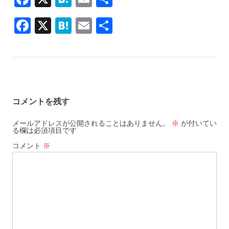
ac
at
m
有
F
X
H
E
共
e
e
ai
ac
at
m
有
b
n
l
e
e
ai
o
a
b
n
l
o
o
a
k
コメントを残す
o
k
メールアドレスが公開されることはありません。
※
が付いてい
る欄は必須項目です
コメント
※