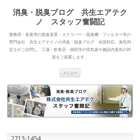
消臭・脱臭ブログ 共生エアテク
ノ スタッフ奮闘記
業務用・産業用の脱臭装置・スクラバー・脱臭機・フィルター等の
専門会社 共生エアテクノの消臭・脱臭ブログ 全国対応。臭気判
定士がご訪問し、工場・飲食店・病院等の排気臭や施設内臭気の対
策をご提案します。
コンテンツへスキップ
メニュー
2713-1454