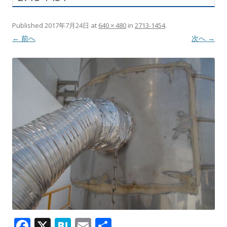
Published
2017年7月24日
at
640 × 480
in
2713-1454
.
← 前へ
次へ →
F
X
H
E
共