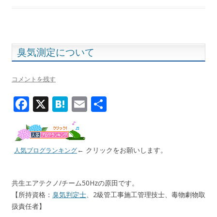
b
n
l
o
a
o
k
臭気測定について
コメントを残す
F
X
H
E
共
ac
at
m
有
e
e
ai
b
n
l
← クリックをお願いします。
人気ブログランキング
o
a
o
共生エアテクノ/チーム50Hzの原田です。
k
【所持資格：
臭気判定士
、2級管工事施工管理技士、毒物劇物取
扱責任者】