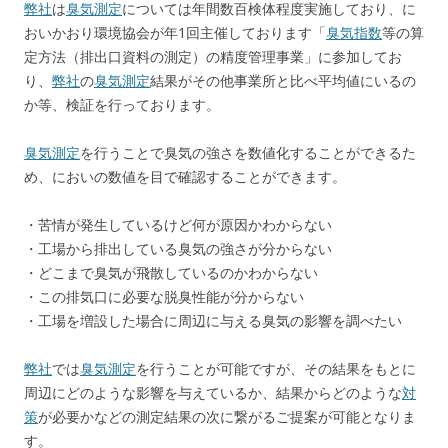
弊社
は
臭気測定
については年間数百検体程度実施しており、に
おいかおり環境協会が年1回主催しております「
臭気指数
等の算
定方法（排出口資料の測定）の精度管理事業」に参加してお
り、
弊社
の
臭気測定
結果がその他事業所と比べ平均値にいるの
か等、検証を行っております。
臭気測定
を行うことで臭気の強さを数値化することができるた
め、においの数値を目で確認することができます。
・苦情が発生しているけど何が原因かわからない
・工場から排出している臭気の強さが分からない
・どこまで臭気が飛散しているのかわからない
・この排気口に必要な脱臭性能が分からない
・工場を増設した場合に周辺に与える臭気の影響を調べたい
弊社
では
臭気測定
を行うことが可能ですが、その結果をもとに
周辺にどのような影響を与えているか、結果からどのような
対
策
が必要かなどの測定結果の次に繋がるご提案が可能となりま
す。