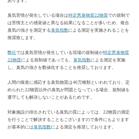
あります。
臭気苦情が発生している場合は
特定悪臭物質22物質
での規制で
は苦情主との感覚値と異なる結果になることが多いため、複合
臭気の強さを測定する
臭気指数
による測定を実施されることを
推奨致します。
弊社
では臭気苦情が発生している現場の規制値が
特定悪臭物質
22物質
による規制値であっても、
臭気指数
による測定を実施
し、臭気の強さを数値化することを推奨しております。
人間の嗅覚に感応する臭気物質は40万種類といわれており、定
められた22物質以外の臭気が問題となっている場合、規制値を
遵守しても解決しないことがあるためです。
対象施設の排出されている臭気の質によっては、22物質の測定
を行うことで解決することもございますので条件にもよります
が基本的には
臭気指数
による測定を推奨しております。