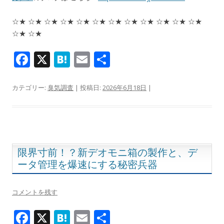
☆★ ☆★ ☆★ ☆★ ☆★ ☆★ ☆★ ☆★ ☆★ ☆★ ☆★ ☆★
☆★ ☆★
F
X
H
E
共
ac
at
m
有
e
e
ai
カテゴリー:
臭気調査
| 投稿日:
2026年6月18日
|
b
n
l
o
a
o
k
限界寸前！？新デオモニ箱の製作と、デ
ータ管理を爆速にする秘密兵器
コメントを残す
F
X
H
E
共