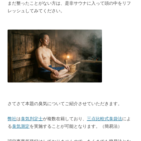
まだ整ったことがない方は、是非サウナに入って頭の中をリフ
レッシュしてみてください。
さてさて本題の臭気についてご紹介させていただきます。
弊社
は
臭気判定士
が複数在籍しており、
三点比較式臭袋法
によ
る
臭気測定
を実施することが可能となります。（簡易法）