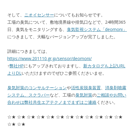
そして、
ニオイセンサー
についてもお知らせです。
工場の臭気について、敷地境界線や排気口などで、24時間365
日、臭気をモニタリングする、
臭気監視システム「deomoni」
につきまして、大幅なバージョンアップが完了しました。
詳細につきましては、
https://www.201110.gr.jp/sensor/deomoni/
↑
弊社HP
にもアップされておりますし、
新カタログも上記URL
よりDL
いただけますのでぜひご参照くださいませ。
臭気対策のコンサルテーション
や
活性炭脱臭装置
、
消臭剤噴霧
システム、スクラバー
など、工場の
臭気対策
の
ご相談やお問い
合わせは弊社共生エアテクノまでまずはご連絡
ください。
☆★ ☆★ ☆★ ☆★ ☆★ ☆★ ☆★ ☆★ ☆★ ☆★ ☆★ ☆★
☆★ ☆★