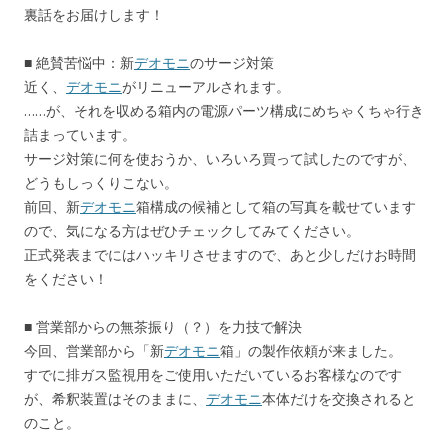
裏話をお届けします！
■ 絶賛苦悩中：新
デオモニ
のサージ対策
近く、
デオモニ
がリニューアルされます。
……が、それを収める箱内の電源パーツ構成にめちゃくちゃ行き
詰まっています。
サージ対策に何を使おうか、いろいろ買って試したのですが、
どうもしっくりこない。
前回、新
デオモニ
箱構成の候補として箱の写真を載せています
ので、気になる方はぜひチェックしてみてください。
正式発表までにはハッキリさせますので、あと少しだけお時間
をください！
■ 営業部からの無茶振り（？）を力技で解決
今回、営業部から「新
デオモニ
箱」の製作依頼が来ました。
すでに排ガス監視用をご使用いただいているお客様なのです
が、希釈装置はそのままに、
デオモニ
本体だけを交換されると
のこと。