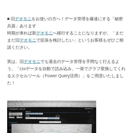
■ 旧
デオモニ
をお使いの方へ！データ管理を爆速にする「秘密
兵器」あります
時期が来れば新
デオモニ
へ移行することになりますが、「まだ
まだ旧
デオモニ
で拡張を検討したい」というお客様もぜひご相
談ください。
実は、旧
デオモニ
でも過去のデータ管理を手間なく行えるよ
う、「csvデータを自動で読み込み、一発でグラフ変換してくれ
るエクセルツール（Power Query活用）」をご用意いたしまし
た！