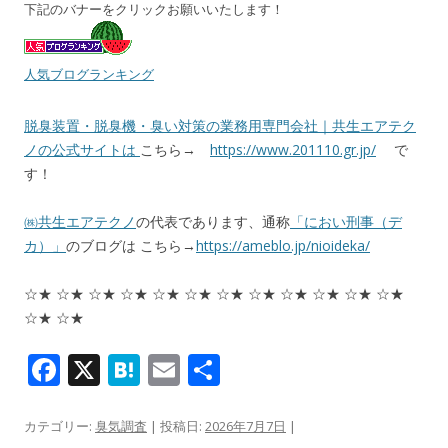
下記のバナーをクリックお願いいたします！
人気ブログランキング
脱臭装置・脱臭機・臭い対策の業務用専門会社｜共生エアテク
ノの公式サイトは
こちら→
https://www.201110.gr.jp/
で
す！
㈱共生エアテクノ
の代表であります、通称
「におい刑事（デ
カ）」
のブログは こちら→
https://ameblo.jp/nioideka/
☆★ ☆★ ☆★ ☆★ ☆★ ☆★ ☆★ ☆★ ☆★ ☆★ ☆★ ☆★
☆★ ☆★
F
X
H
E
共
ac
at
m
有
e
e
ai
カテゴリー:
臭気調査
| 投稿日:
2026年7月7日
|