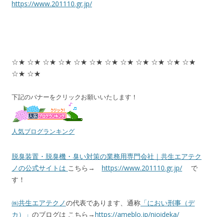
https://www.201110.gr.jp/
☆★ ☆★ ☆★ ☆★ ☆★ ☆★ ☆★ ☆★ ☆★ ☆★ ☆★ ☆★
☆★ ☆★
下記のバナーをクリックお願いいたします！
人気ブログランキング
脱臭装置・脱臭機・臭い対策の業務用専門会社｜共生エアテク
ノの公式サイトは
こちら→
https://www.201110.gr.jp/
で
す！
㈱共生エアテクノ
の代表であります、通称
「におい刑事（デ
カ）」
のブログは こちら→
https://ameblo.jp/nioideka/