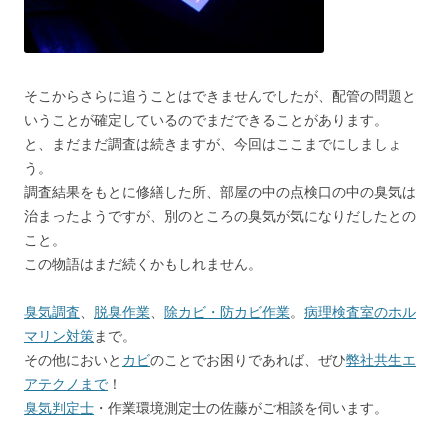
そこからさらに追うことはできませんでしたが、配管の問題と
いうことが確定しているのでまだできることがあります。
と、まだまだ調査は続きますが、今回はここまでにしましょ
う。
調査結果をもとに修繕した所、部屋の中の点検口の中の臭気は
治まったようですが、別のところの臭気が気になりだしたとの
こと。
この物語はまだ続くかもしれません。
臭気調査
、
脱臭作業
、
除カビ・防カビ作業
。
病理検査室のホル
マリン対策
まで。
その他においと
カビ
のことでお困りであれば、ぜひ
弊社共生エ
アテクノまで
！
臭気判定士
・作業環境測定士の佐藤がご相談を伺います。