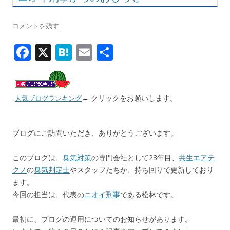
コメントを残す
F
X
H
E
共
ac
at
m
有
e
e
ai
b
n
l
← クリックをお願いします。
人気ブログランキング
o
a
o
ブログにご訪問いただき、ありがとうございます。
k
このブログは、
臭気対策
の専門会社として23年目、
共生エアテ
クノ
の
臭気判定士
やスタッフたちが、持ち回りで更新しており
ます。
今回の担当は、代表の
ニオイ刑事
である松林です。
最初に、ブログの運用についてのお知らせがあります。