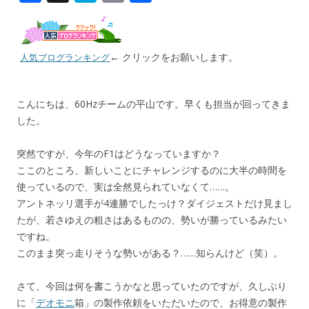
ac
at
m
有
e
e
ai
b
n
l
← クリックをお願いします。
人気ブログランキング
o
a
o
こんにちは、60Hzチームの平山です。早くも担当が回ってきま
k
した。
突然ですが、今年のF1はどうなっていますか？
ここのところ、新しいことにチャレンジするのに大半の時間を
使っているので、実は全然見られていなくて……。
アントネッリ選手が4連勝でしたっけ？ダイジェストだけ見まし
たが、若さゆえの粗さはあるものの、勢いが勝っているみたい
ですね。
このまま突っ走りそうな勢いがある？……知らんけど（笑）。
さて、今回は何を書こうかなと思っていたのですが、久しぶり
に「
デオモニ
箱」の製作依頼をいただいたので、お得意の製作