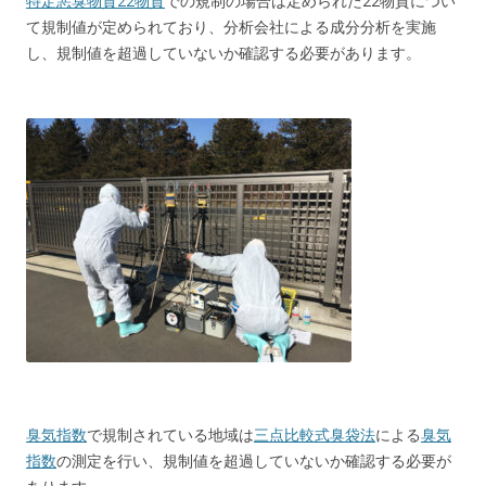
特定悪臭物質22物質
での規制の場合は定められた22物質につい
て規制値が定められており、分析会社による成分分析を実施
し、規制値を超過していないか確認する必要があります。
臭気指数
で規制されている地域は
三点比較式臭袋法
による
臭気
指数
の測定を行い、規制値を超過していないか確認する必要が