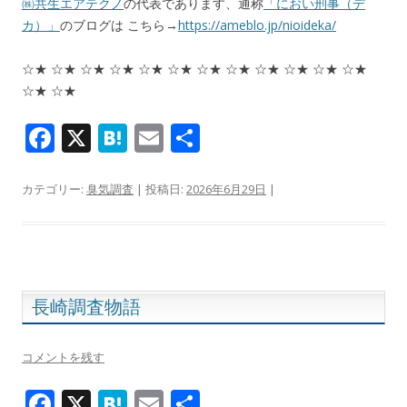
㈱共生エアテクノ
の代表であります、通称
「におい刑事（デ
カ）」
のブログは こちら→
https://ameblo.jp/nioideka/
☆★ ☆★ ☆★ ☆★ ☆★ ☆★ ☆★ ☆★ ☆★ ☆★ ☆★ ☆★
☆★ ☆★
F
X
H
E
共
ac
at
m
有
e
e
ai
カテゴリー:
臭気調査
| 投稿日:
2026年6月29日
|
b
n
l
o
a
o
k
長崎調査物語
コメントを残す
F
X
H
E
共