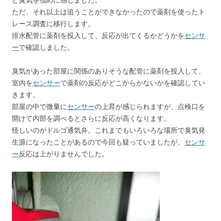
ただ、それ以上は追うことができなかったので薬剤を使ったト
レース調査に移行します。
排水配管に薬剤を投入して、反応が出てくるかどうかを
センサ
ー
で確認しました。
臭気があった部屋に関係のありそうな配管に薬剤を投入して、
室内を
センサー
で薬剤の反応がどこからかないかを確認してい
きます。
部屋の中で微量に
センサー
の上昇が感じられますが、点検口を
開けて内部を調べるとさらに反応が高くなります。
怪しいのがドルゴ通気弁。これまでもいろいろな場所で臭気発
生源になったことがあるので今回も疑っていましたが、
センサ
ー
反応は上がりませんでした。