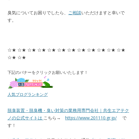
臭気についてお困りでしたら、
ご相談
いただけますと幸いで
す。
☆★ ☆★ ☆★ ☆★ ☆★ ☆★ ☆★ ☆★ ☆★ ☆★ ☆★ ☆★
☆★ ☆★
下記のバナーをクリックお願いいたします！
人気ブログランキング
脱臭装置・脱臭機・臭い対策の業務用専門会社｜共生エアテク
ノの公式サイトは
こちら→
https://www.201110.gr.jp/
で
す！