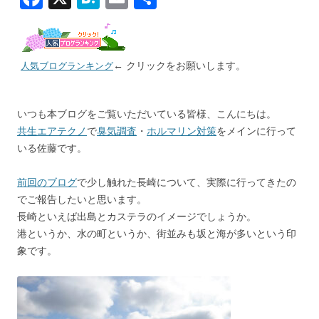
ac
at
m
有
e
e
ai
b
n
l
← クリックをお願いします。
人気ブログランキング
o
a
o
いつも本ブログをご覧いただいている皆様、こんにちは。
k
共生エアテクノ
で
臭気調査
・
ホルマリン対策
をメインに行って
いる佐藤です。
前回のブログ
で少し触れた長崎について、実際に行ってきたの
でご報告したいと思います。
長崎といえば出島とカステラのイメージでしょうか。
港というか、水の町というか、街並みも坂と海が多いという印
象です。