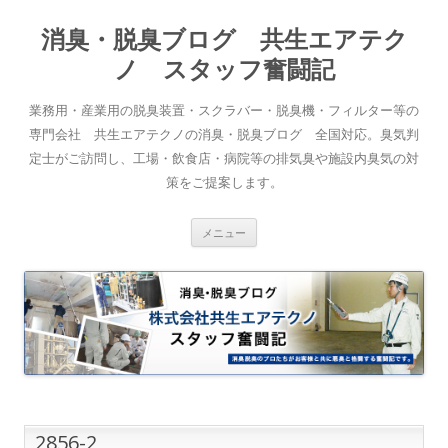
消臭・脱臭ブログ 共生エアテク
ノ スタッフ奮闘記
業務用・産業用の脱臭装置・スクラバー・脱臭機・フィルター等の
専門会社 共生エアテクノの消臭・脱臭ブログ 全国対応。臭気判
定士がご訪問し、工場・飲食店・病院等の排気臭や施設内臭気の対
策をご提案します。
コンテンツへスキップ
メニュー
2856-2