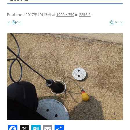
Published
2017年10月3日
at
1000 × 750
in
2856-2
.
← 前へ
次へ →
F
X
H
E
共