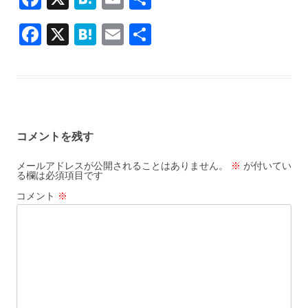
ac
at
m
有
F
X
H
E
共
e
e
ai
ac
at
m
有
b
n
l
e
e
ai
o
a
b
n
l
o
o
a
k
コメントを残す
o
k
メールアドレスが公開されることはありません。
※
が付いてい
る欄は必須項目です
コメント
※