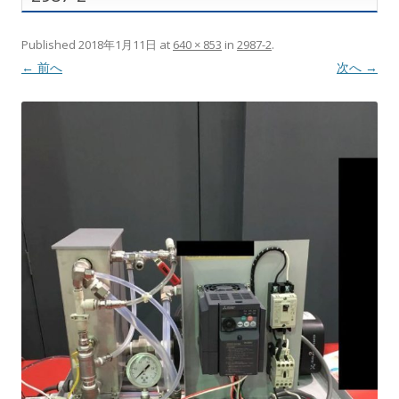
Published
2018年1月11日
at
640 × 853
in
2987-2
.
← 前へ
次へ →