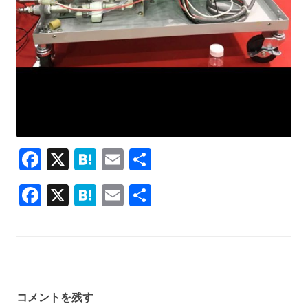
F
X
H
E
共
ac
at
m
有
F
X
H
E
共
e
e
ai
ac
at
m
有
b
n
l
e
e
ai
o
a
b
n
l
o
o
a
k
コメントを残す
o