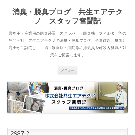
消臭・脱臭ブログ 共生エアテク
ノ スタッフ奮闘記
業務用・産業用の脱臭装置・スクラバー・脱臭機・フィルター等の
専門会社 共生エアテクノの消臭・脱臭ブログ 全国対応。臭気判
定士がご訪問し、工場・飲食店・病院等の排気臭や施設内臭気の対
策をご提案します。
コンテンツへスキップ
メニュー
2987-2