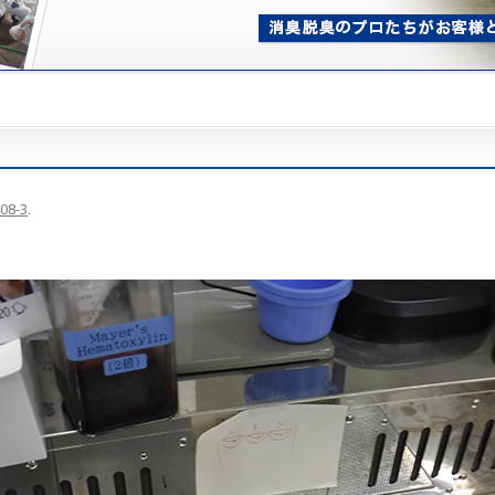
08-3
.