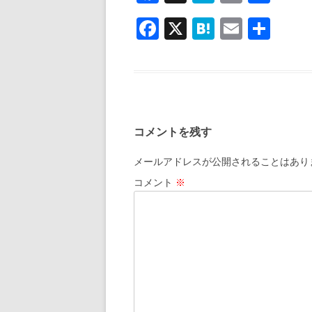
ac
at
m
有
F
X
H
E
共
e
e
ai
ac
at
m
有
b
n
l
e
e
ai
o
a
b
n
l
o
o
a
k
コメントを残す
o
k
メールアドレスが公開されることはあり
コメント
※