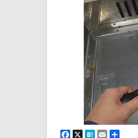
F
X
H
E
共