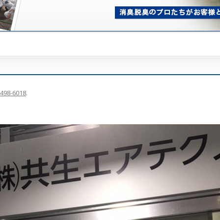
498-6018
.