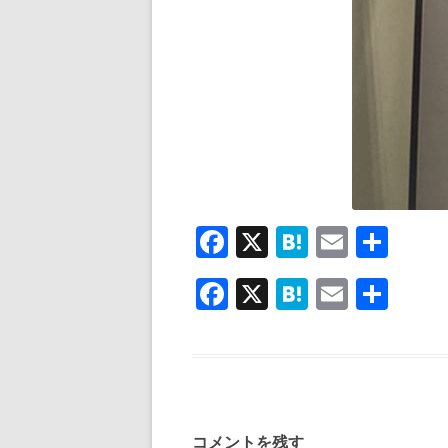
F
X
H
E
共
ac
at
m
有
F
X
H
E
共
e
e
ai
ac
at
m
有
b
n
l
e
e
ai
o
a
b
n
l
o
o
a
k
コメントを残す