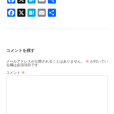
ac
at
m
有
F
X
H
E
共
e
e
ai
ac
at
m
有
b
n
l
e
e
ai
o
a
b
n
l
o
o
a
k
コメントを残す
o
k
メールアドレスが公開されることはありません。
※
が付いてい
る欄は必須項目です
コメント
※