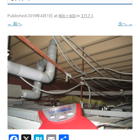
Published
2019年4月1日
at
800 × 600
in
3717-1
.
← 前へ
次へ →
F
X
H
E
共