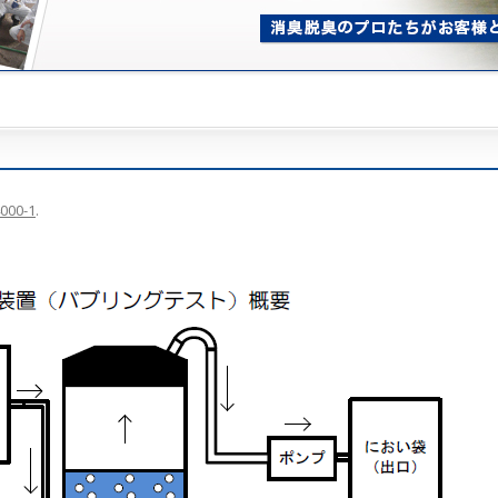
000-1
.