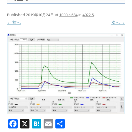
Published
2019年10月24日
at
1000 × 684
in
4022-5
.
← 前へ
次へ →
F
X
H
E
共