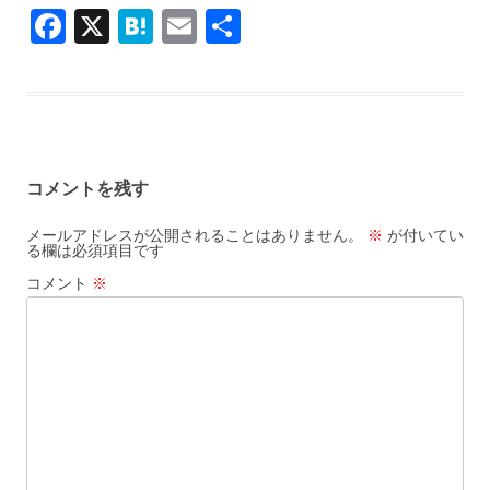
ac
at
m
有
F
X
H
E
共
e
e
ai
ac
at
m
有
b
n
l
e
e
ai
o
a
b
n
l
o
o
a
k
コメントを残す
o
k
メールアドレスが公開されることはありません。
※
が付いてい
る欄は必須項目です
コメント
※