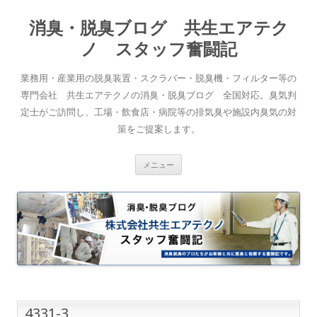
消臭・脱臭ブログ 共生エアテク
ノ スタッフ奮闘記
業務用・産業用の脱臭装置・スクラバー・脱臭機・フィルター等の
専門会社 共生エアテクノの消臭・脱臭ブログ 全国対応。臭気判
定士がご訪問し、工場・飲食店・病院等の排気臭や施設内臭気の対
策をご提案します。
コンテンツへスキップ
メニュー
4331-3