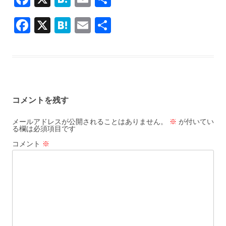
ac
at
m
有
F
X
H
E
共
e
e
ai
ac
at
m
有
b
n
l
e
e
ai
o
a
b
n
l
o
o
a
k
コメントを残す
o
k
メールアドレスが公開されることはありません。
※
が付いてい
る欄は必須項目です
コメント
※