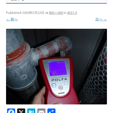
Published
2020年5月22日
at
800 × 600
in
4331-3
.
← 前へ
次へ →
F
X
H
E
共