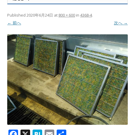
Published
2020年6月24日
at
800 × 600
in
4368-4
.
← 前へ
次へ →
F
X
H
E
共