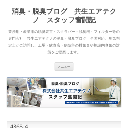
消臭・脱臭ブログ 共生エアテク
ノ スタッフ奮闘記
業務用・産業用の脱臭装置・スクラバー・脱臭機・フィルター等の
専門会社 共生エアテクノの消臭・脱臭ブログ 全国対応。臭気判
定士がご訪問し、工場・飲食店・病院等の排気臭や施設内臭気の対
策をご提案します。
コンテンツへスキップ
メニュー
4368-4