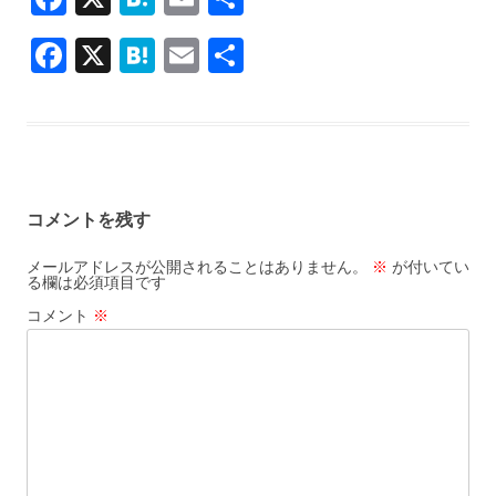
ac
at
m
有
F
X
H
E
共
e
e
ai
ac
at
m
有
b
n
l
e
e
ai
o
a
b
n
l
o
o
a
k
コメントを残す
o
k
メールアドレスが公開されることはありません。
※
が付いてい
る欄は必須項目です
コメント
※