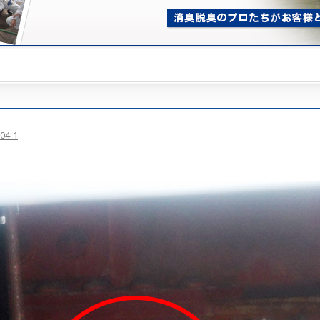
04-1
.