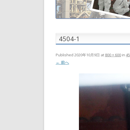
4504-1
Published
2020年10月9日
at
800 × 600
in
45
← 前へ