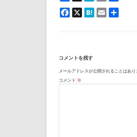
ac
at
m
有
F
X
H
E
共
e
e
ai
ac
at
m
有
b
n
l
e
e
ai
o
a
b
n
l
o
o
a
k
コメントを残す
o
k
メールアドレスが公開されることはあり
コメント
※