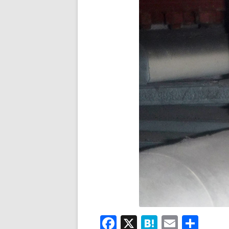
F
X
H
E
共