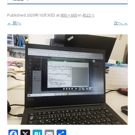
Published
2020年10月30日
at
800 × 600
in
4522-1
.
← 前へ
次へ →
F
X
H
E
共