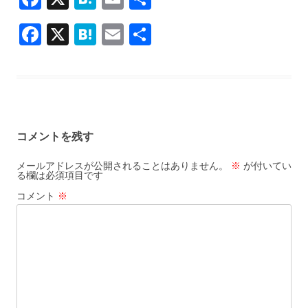
ac
at
m
有
F
X
H
E
共
e
e
ai
ac
at
m
有
b
n
l
e
e
ai
o
a
b
n
l
o
o
a
k
コメントを残す
o
k
メールアドレスが公開されることはありません。
※
が付いてい
る欄は必須項目です
コメント
※