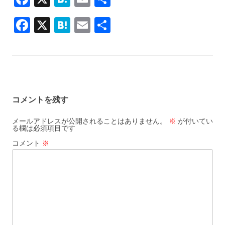
ac
at
m
有
F
X
H
E
共
e
e
ai
ac
at
m
有
b
n
l
e
e
ai
o
a
b
n
l
o
o
a
k
コメントを残す
o
k
メールアドレスが公開されることはありません。
※
が付いてい
る欄は必須項目です
コメント
※