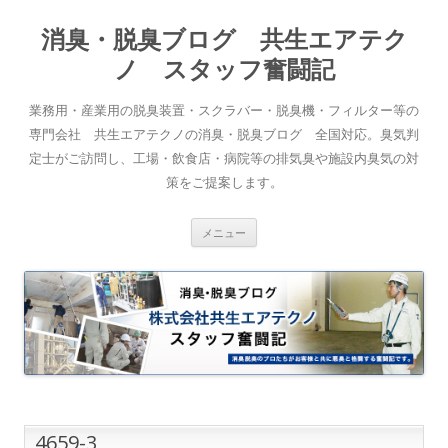
消臭・脱臭ブログ 共生エアテク
ノ スタッフ奮闘記
業務用・産業用の脱臭装置・スクラバー・脱臭機・フィルター等の
専門会社 共生エアテクノの消臭・脱臭ブログ 全国対応。臭気判
定士がご訪問し、工場・飲食店・病院等の排気臭や施設内臭気の対
策をご提案します。
コンテンツへスキップ
メニュー
4659-3