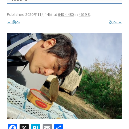
Published
2020年11月14日
at
640 × 480
in
4659-3
.
← 前へ
次へ →
F
X
H
E
共