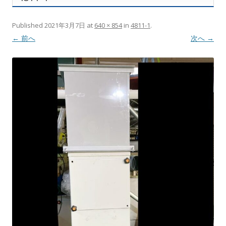
Published
2021年3月7日
at
640 × 854
in
4811-1
.
← 前へ
次へ →