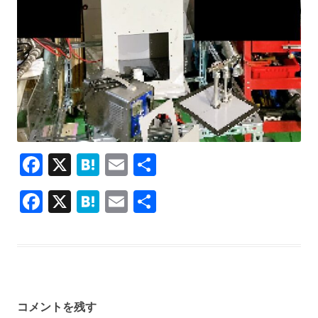
F
X
H
E
共
ac
at
m
有
F
X
H
E
共
e
e
ai
ac
at
m
有
b
n
l
e
e
ai
o
a
b
n
l
o
o
a
k
コメントを残す
o