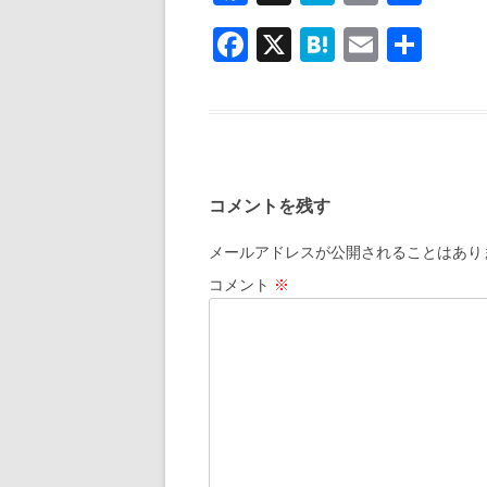
ac
at
m
有
F
X
H
E
共
e
e
ai
ac
at
m
有
b
n
l
e
e
ai
o
a
b
n
l
o
o
a
k
コメントを残す
o
k
メールアドレスが公開されることはあり
コメント
※