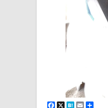
F
X
H
E
共