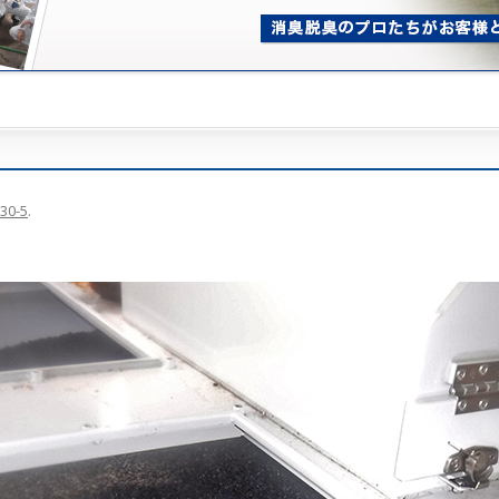
30-5
.