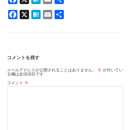
ac
at
m
有
F
X
H
E
共
e
e
ai
ac
at
m
有
b
n
l
e
e
ai
o
a
b
n
l
o
o
a
k
コメントを残す
o
k
メールアドレスが公開されることはありません。
※
が付いてい
る欄は必須項目です
コメント
※