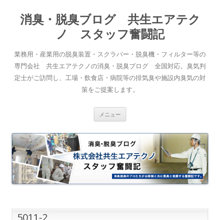
消臭・脱臭ブログ 共生エアテク
ノ スタッフ奮闘記
業務用・産業用の脱臭装置・スクラバー・脱臭機・フィルター等の
専門会社 共生エアテクノの消臭・脱臭ブログ 全国対応。臭気判
定士がご訪問し、工場・飲食店・病院等の排気臭や施設内臭気の対
策をご提案します。
コンテンツへスキップ
メニュー
5011-2