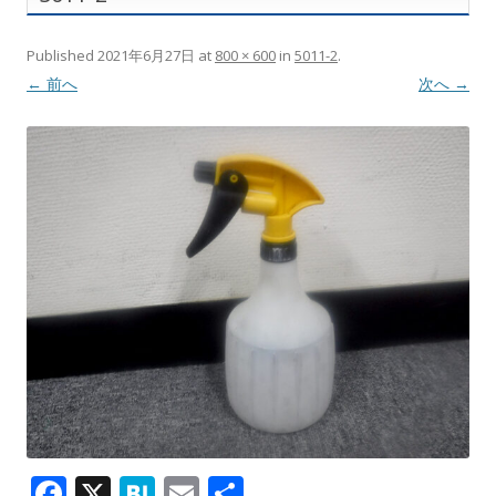
Published
2021年6月27日
at
800 × 600
in
5011-2
.
← 前へ
次へ →
F
X
H
E
共