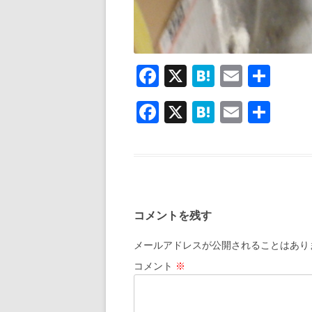
F
X
H
E
共
ac
at
m
有
F
X
H
E
共
e
e
ai
ac
at
m
有
b
n
l
e
e
ai
o
a
b
n
l
o
o
a
k
コメントを残す
o
k
メールアドレスが公開されることはあり
コメント
※