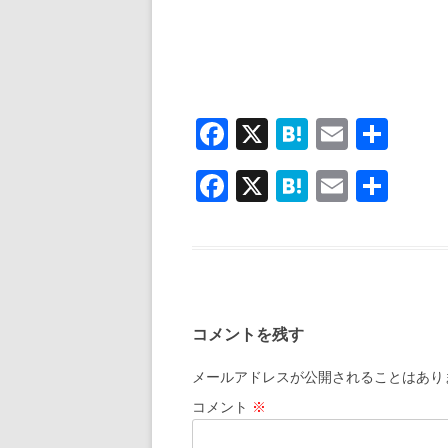
F
X
H
E
共
ac
at
m
有
F
X
H
E
共
e
e
ai
ac
at
m
有
b
n
l
e
e
ai
o
a
b
n
l
o
o
a
k
コメントを残す
o
k
メールアドレスが公開されることはあり
コメント
※