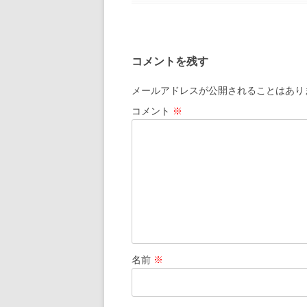
e
e
ai
o
a
b
n
l
o
o
a
k
コメントを残す
o
k
メールアドレスが公開されることはあり
コメント
※
名前
※