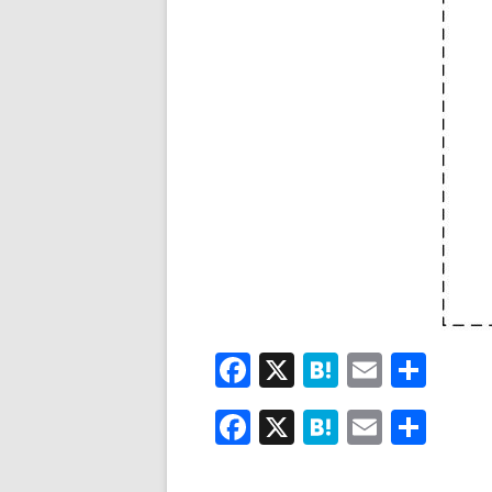
F
X
H
E
共
ac
at
m
有
F
X
H
E
共
e
e
ai
ac
at
m
有
b
n
l