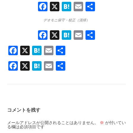
F
X
H
E
共
a
at
m
有
デオモニ保守・校正（清掃）
ce
e
ai
b
F
X
H
n
E
l
共
o
a
at
a
m
有
F
X
H
E
共
ce
o
e
ai
ac
at
m
有
b
k
n
l
F
X
H
E
共
e
e
ai
o
a
ac
at
m
有
b
n
l
o
e
e
ai
o
a
k
b
n
l
o
o
a
k
コメントを残す
o
k
メールアドレスが公開されることはありません。
※
が付いてい
る欄は必須項目です