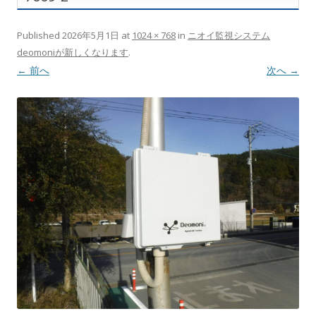
Published
2026年5月1日
at
1024 × 768
in
ニオイ監視システム
deomoniが新しくなります
.
← 前へ
次へ →