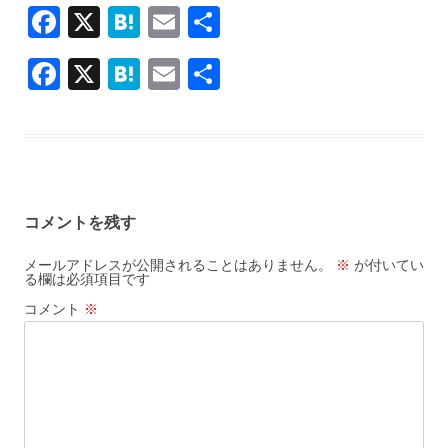
F
X
H
E
共
ac
at
m
有
F
X
H
E
共
e
e
ai
ac
at
m
有
b
n
l
e
e
ai
o
a
b
n
l
o
o
a
k
コメントを残す
o
k
メールアドレスが公開されることはありません。
※
が付いてい
る欄は必須項目です
コメント
※