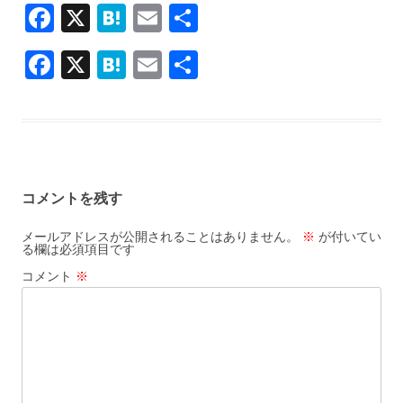
F
X
H
E
共
ac
at
m
有
F
X
H
E
共
e
e
ai
ac
at
m
有
b
n
l
e
e
ai
o
a
b
n
l
o
o
a
k
コメントを残す
o
k
メールアドレスが公開されることはありません。
※
が付いてい
る欄は必須項目です
コメント
※