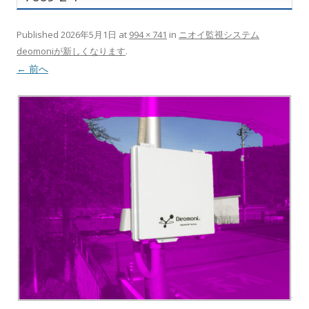
Published
2026年5月1日
at
994 × 741
in
ニオイ監視システム
deomoniが新しくなります
.
← 前へ