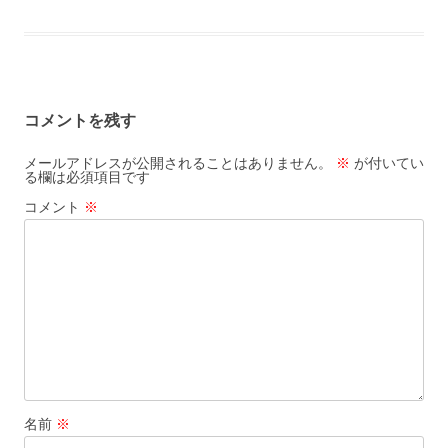
ac
at
m
有
b
n
l
e
e
ai
o
a
b
n
l
o
o
a
k
コメントを残す
o
k
メールアドレスが公開されることはありません。
※
が付いてい
る欄は必須項目です
コメント
※
名前
※