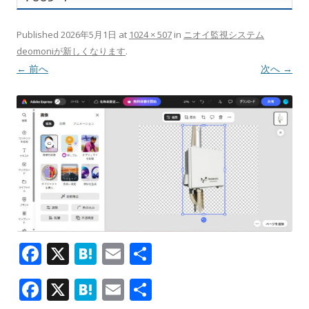
Published
2026年5月1日
at
1024 × 507
in
ニオイ監視システム
deomoniが新しくなります
.
← 前へ
次へ →
F
X
H
E
共
ac
at
m
有
F
X
H
E
共
e
e
ai