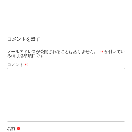
o
a
ac
at
m
有
b
n
l
o
e
e
ai
o
a
k
b
n
l
o
o
a
k
コメントを残す
o
k
メールアドレスが公開されることはありません。
※
が付いてい
る欄は必須項目です
コメント
※
名前
※