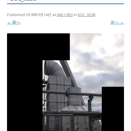
Published
2018年9月14日
at
640 × 853
in
DSC_0238
.
← 前へ
次へ →