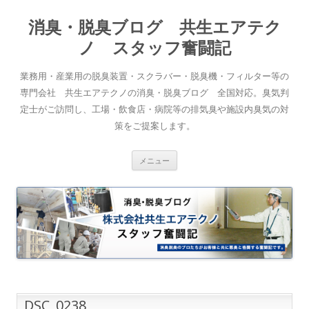
消臭・脱臭ブログ 共生エアテク
ノ スタッフ奮闘記
業務用・産業用の脱臭装置・スクラバー・脱臭機・フィルター等の
専門会社 共生エアテクノの消臭・脱臭ブログ 全国対応。臭気判
定士がご訪問し、工場・飲食店・病院等の排気臭や施設内臭気の対
策をご提案します。
コンテンツへスキップ
メニュー
DSC_0238