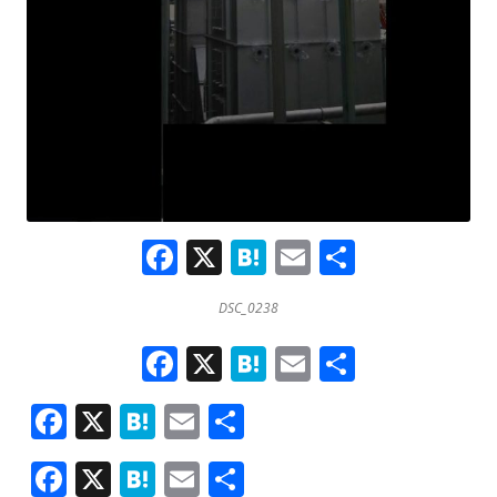
F
X
H
E
共
a
at
m
有
DSC_0238
ce
e
ai
b
F
X
H
n
E
l
共
o
a
at
a
m
有
F
X
H
E
共
ce
o
e
ai
ac
at
m
有
b
k
n
l
F
X
H
E
共
e
e
ai