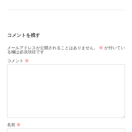
ac
at
m
有
b
n
l
e
e
ai
o
a
b
n
l
o
o
a
k
コメントを残す
o
k
メールアドレスが公開されることはありません。
※
が付いてい
る欄は必須項目です
コメント
※
名前
※