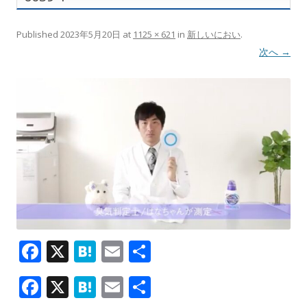
Published
2023年5月20日
at
1125 × 621
in
新しいにおい
.
次へ →
F
X
H
E
共
ac
at
m
有
F
X
H
E
共
e
e
ai