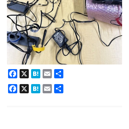
F
X
H
E
共
ac
at
m
有
F
X
H
E
共
e
e
ai
ac
at
m
有
b
n
l
e
e
ai
o
a
b
n
l
o
o
a
k