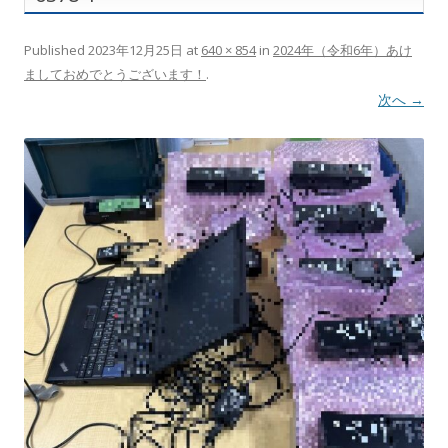
Published
2023年12月25日
at
640 × 854
in
2024年（令和6年）あけ
ましておめでとうございます！
.
次へ →