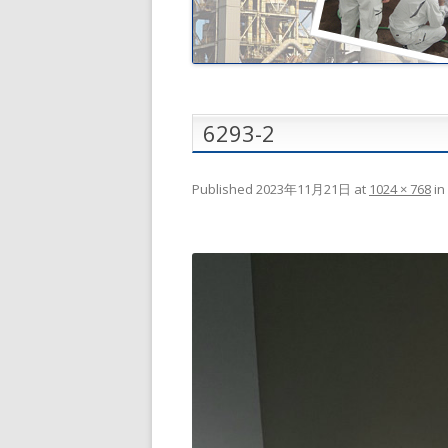
6293-2
Published
2023年11月21日
at
1024 × 768
in