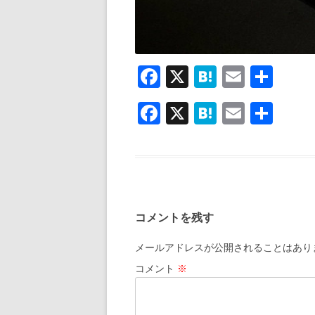
F
X
H
E
共
ac
at
m
有
F
X
H
E
共
e
e
ai
ac
at
m
有
b
n
l
e
e
ai
o
a
b
n
l
o
o
a
k
コメントを残す
o
k
メールアドレスが公開されることはあり
コメント
※