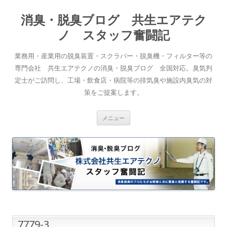
消臭・脱臭ブログ 共生エアテク
ノ スタッフ奮闘記
業務用・産業用の脱臭装置・スクラバー・脱臭機・フィルター等の
専門会社 共生エアテクノの消臭・脱臭ブログ 全国対応。臭気判
定士がご訪問し、工場・飲食店・病院等の排気臭や施設内臭気の対
策をご提案します。
コンテンツへスキップ
メニュー
7779-3