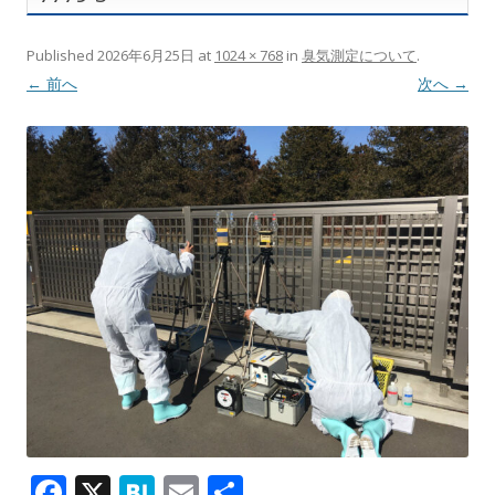
Published
2026年6月25日
at
1024 × 768
in
臭気測定について
.
← 前へ
次へ →
F
X
H
E
共