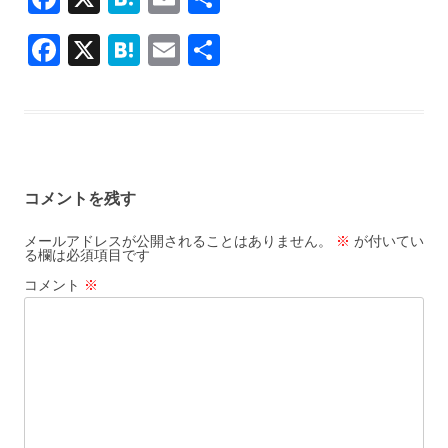
ac
at
m
有
F
X
H
E
共
e
e
ai
ac
at
m
有
b
n
l
e
e
ai
o
a
b
n
l
o
o
a
k
コメントを残す
o
k
メールアドレスが公開されることはありません。
※
が付いてい
る欄は必須項目です
コメント
※