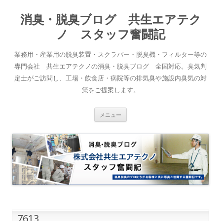
消臭・脱臭ブログ 共生エアテク
ノ スタッフ奮闘記
業務用・産業用の脱臭装置・スクラバー・脱臭機・フィルター等の
専門会社 共生エアテクノの消臭・脱臭ブログ 全国対応。臭気判
定士がご訪問し、工場・飲食店・病院等の排気臭や施設内臭気の対
策をご提案します。
コンテンツへスキップ
メニュー
7613