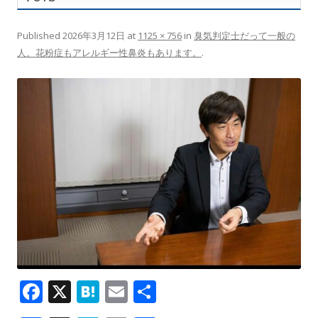
Published
2026年3月12日
at
1125 × 756
in
臭気判定士だって一般の
人。花粉症もアレルギー性鼻炎もあります。
.
F
X
H
E
共
ac
at
m
有