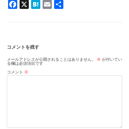
F
X
H
E
共
e
e
ai
ac
at
m
有
b
n
l
e
e
ai
o
a
b
n
l
o
o
a
k
コメントを残す
o
k
メールアドレスが公開されることはありません。
※
が付いてい
る欄は必須項目です
コメント
※