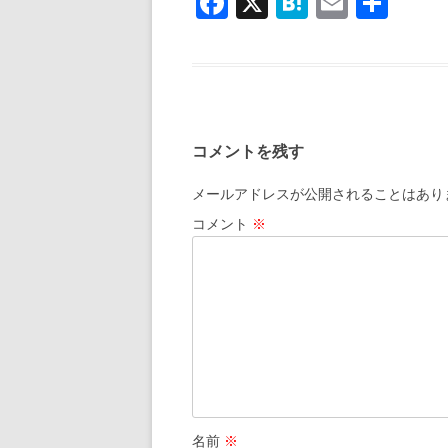
F
X
H
E
共
e
e
ai
ac
at
m
有
b
n
l
e
e
ai
o
a
b
n
l
o
o
a
k
コメントを残す
o
k
メールアドレスが公開されることはあり
コメント
※
名前
※