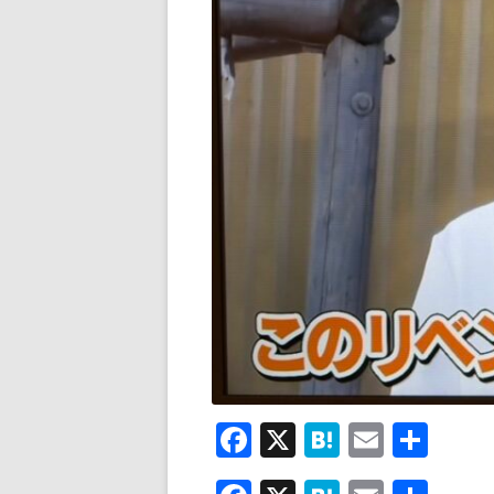
F
X
H
E
共
ac
at
m
有