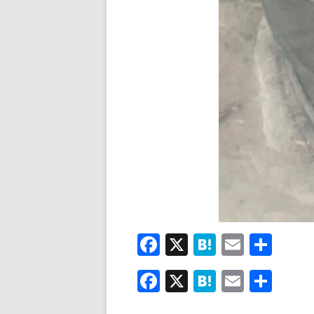
F
X
H
E
共
ac
at
m
有
F
X
H
E
共
e
e
ai
ac
at
m
有
b
n
l