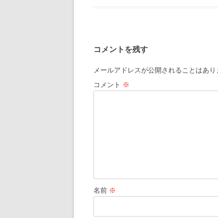
e
e
ai
o
a
b
n
l
o
o
a
k
コメントを残す
o
k
メールアドレスが公開されることはあり
コメント
※
名前
※