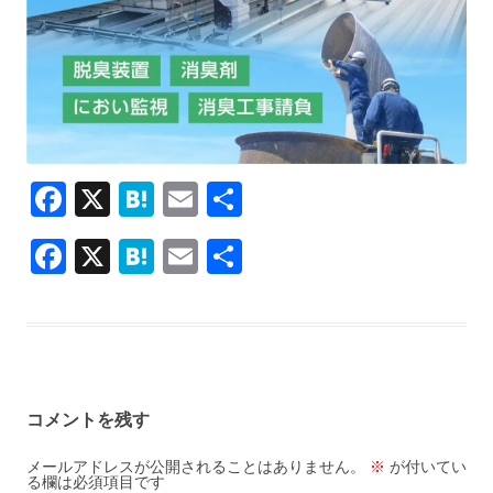
F
X
H
E
共
ac
at
m
有
F
X
H
E
共
e
e
ai
ac
at
m
有
b
n
l
e
e
ai
o
a
b
n
l
o
o
a
k
コメントを残す
o
k
メールアドレスが公開されることはありません。
※
が付いてい
る欄は必須項目です