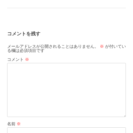
b
n
l
e
e
ai
o
a
b
n
l
o
o
a
k
コメントを残す
o
k
メールアドレスが公開されることはありません。
※
が付いてい
る欄は必須項目です
コメント
※
名前
※