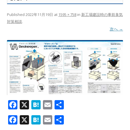
Published
2022年11月19日
at
1595 × 758
in
新工場建設時の事前臭気
対策相談
.
次へ →
F
X
H
E
共
ac
at
m
有
F
X
H
E
共
e
e
ai
ac
at
m
有