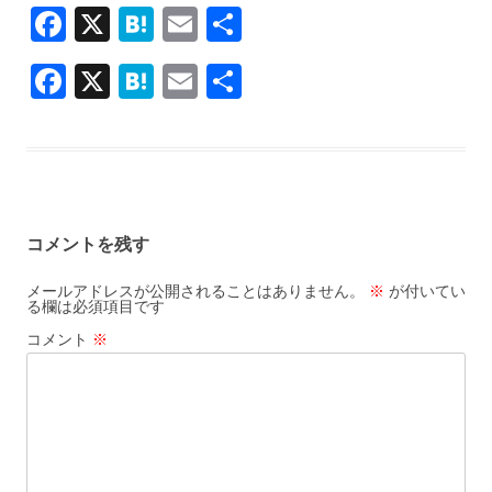
F
X
H
E
共
ac
at
m
有
F
X
H
E
共
e
e
ai
ac
at
m
有
b
n
l
e
e
ai
o
a
b
n
l
o
o
a
k
コメントを残す
o
k
メールアドレスが公開されることはありません。
※
が付いてい
る欄は必須項目です
コメント
※