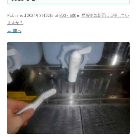
Published
2024年3月22日
at
800 × 600
in
局所排気装置は点検してい
ますか？
.
← 前へ