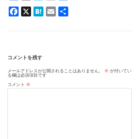
ac
at
m
有
F
X
H
E
共
e
e
ai
ac
at
m
有
b
n
l
e
e
ai
o
a
b
n
l
o
o
a
k
コメントを残す
o
k
メールアドレスが公開されることはありません。
※
が付いてい
る欄は必須項目です
コメント
※