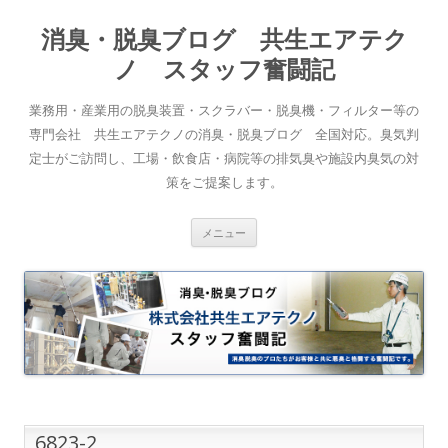
消臭・脱臭ブログ 共生エアテク
ノ スタッフ奮闘記
業務用・産業用の脱臭装置・スクラバー・脱臭機・フィルター等の
専門会社 共生エアテクノの消臭・脱臭ブログ 全国対応。臭気判
定士がご訪問し、工場・飲食店・病院等の排気臭や施設内臭気の対
策をご提案します。
コンテンツへスキップ
メニュー
6823-2