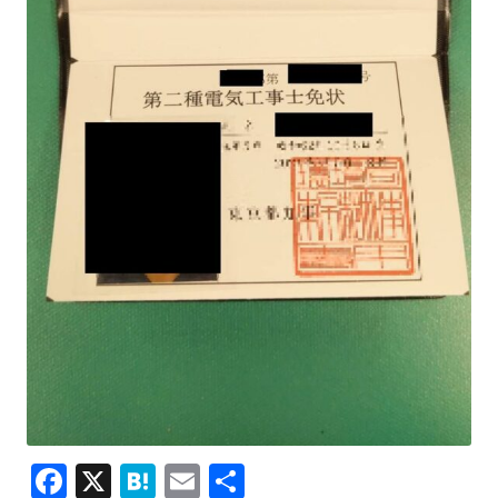
F
X
H
E
共