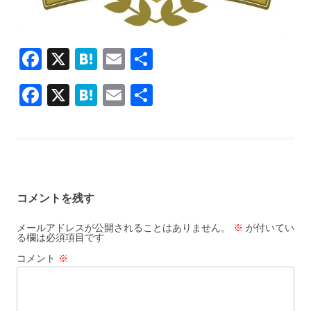
F
X
H
E
共
ac
at
m
有
F
X
H
E
共
e
e
ai
ac
at
m
有
b
n
l
e
e
ai
o
a
b
n
l
o
o
a
k
コメントを残す
o
k
メールアドレスが公開されることはありません。
※
が付いてい
る欄は必須項目です
コメント
※