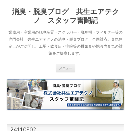
消臭・脱臭ブログ 共生エアテク
ノ スタッフ奮闘記
業務用・産業用の脱臭装置・スクラバー・脱臭機・フィルター等の
専門会社 共生エアテクノの消臭・脱臭ブログ 全国対応。臭気判
定士がご訪問し、工場・飲食店・病院等の排気臭や施設内臭気の対
策をご提案します。
コンテンツへスキップ
メニュー
24110302