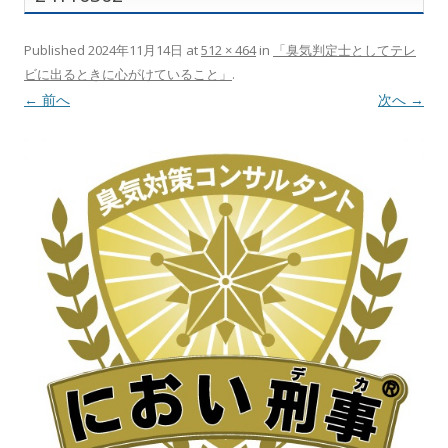
Published
2024年11月14日
at
512 × 464
in
「臭気判定士としてテレ
ビに出るときに心がけていること」
.
← 前へ
次へ →