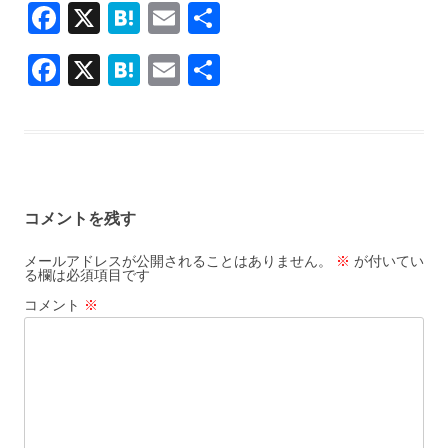
F
X
H
E
共
ac
at
m
有
F
X
H
E
共
e
e
ai
ac
at
m
有
b
n
l
e
e
ai
o
a
b
n
l
o
o
a
k
コメントを残す
o
k
メールアドレスが公開されることはありません。
※
が付いてい
る欄は必須項目です
コメント
※