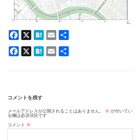
F
X
H
E
共
ac
at
m
有
F
X
H
E
共
e
e
ai
ac
at
m
有
b
n
l
e
e
ai
o
a
b
n
l
o
o
a
k
コメントを残す
o
k
メールアドレスが公開されることはありません。
※
が付いてい
る欄は必須項目です
コメント
※