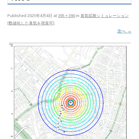
Published
2025年4月4日
at
395 × 390
in
臭気拡散シミュレーション
[数値化した臭気を視覚可]
.
次へ →