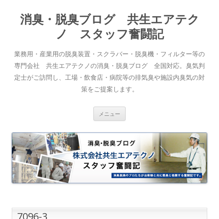
消臭・脱臭ブログ 共生エアテク
ノ スタッフ奮闘記
業務用・産業用の脱臭装置・スクラバー・脱臭機・フィルター等の
専門会社 共生エアテクノの消臭・脱臭ブログ 全国対応。臭気判
定士がご訪問し、工場・飲食店・病院等の排気臭や施設内臭気の対
策をご提案します。
コンテンツへスキップ
メニュー
7096-3