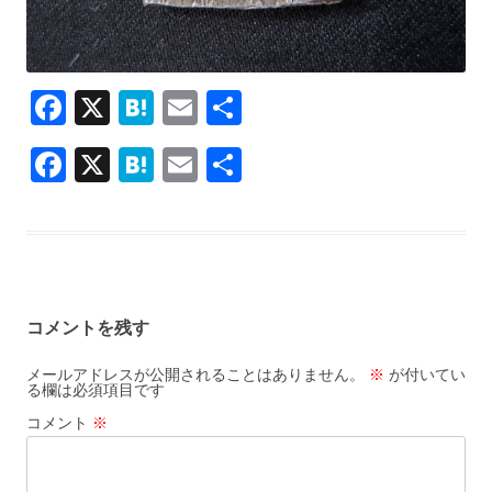
F
X
H
E
共
ac
at
m
有
F
X
H
E
共
e
e
ai
ac
at
m
有
b
n
l
e
e
ai
o
a
b
n
l
o
o
a
k
コメントを残す
o
k
メールアドレスが公開されることはありません。
※
が付いてい
る欄は必須項目です
コメント
※