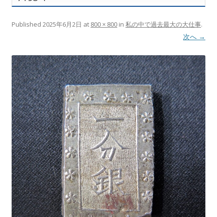
Published
2025年6月2日
at
800 × 800
in
私の中で過去最大の大仕事
.
次へ →