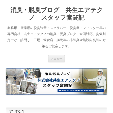
消臭・脱臭ブログ 共生エアテク
ノ スタッフ奮闘記
業務用・産業用の脱臭装置・スクラバー・脱臭機・フィルター等の
専門会社 共生エアテクノの消臭・脱臭ブログ 全国対応。臭気判
定士がご訪問し、工場・飲食店・病院等の排気臭や施設内臭気の対
策をご提案します。
コンテンツへスキップ
メニュー
7193-1