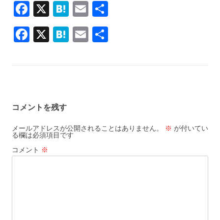
F
X
H
E
共
ac
at
m
有
F
X
H
E
共
e
e
ai
ac
at
m
有
b
n
l
e
e
ai
o
a
b
n
l
o
o
a
k
コメントを残す
o
k
メールアドレスが公開されることはありません。
※
が付いてい
る欄は必須項目です
コメント
※