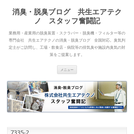
消臭・脱臭ブログ 共生エアテク
ノ スタッフ奮闘記
業務用・産業用の脱臭装置・スクラバー・脱臭機・フィルター等の
専門会社 共生エアテクノの消臭・脱臭ブログ 全国対応。臭気判
定士がご訪問し、工場・飲食店・病院等の排気臭や施設内臭気の対
策をご提案します。
コンテンツへスキップ
メニュー
7335-2