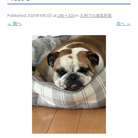
Published
2025年9月2日
at
240 × 320
in
九州での臭気対策
.
← 前へ
次へ →