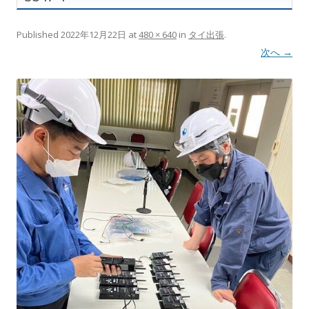
Published
2022年12月22日
at
480 × 640
in
タイ出張
.
次へ →