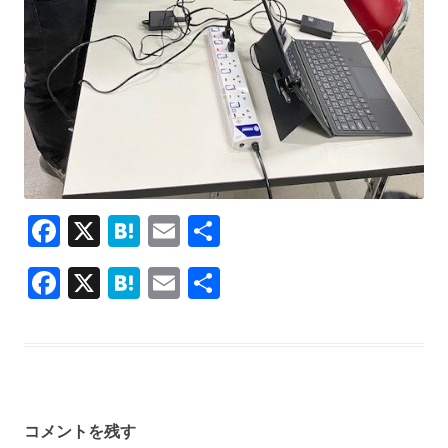
F
X
H
E
共
ac
at
m
有
F
X
H
E
共
e
e
ai
ac
at
m
有
b
n
l
e
e
ai
o
a
b
n
l
o
o
a
k
コメントを残す
o