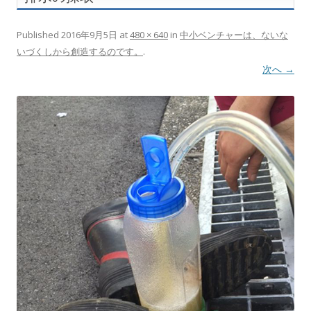
Published
2016年9月5日
at
480 × 640
in
中小ベンチャーは、ないな
いづくしから創造するのです。
.
次へ →