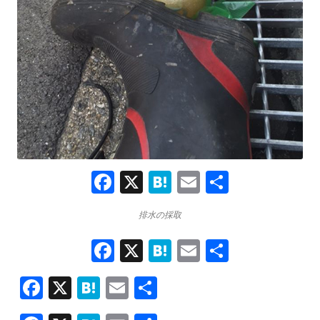
F
X
H
E
共
a
at
m
有
排水の採取
ce
e
ai
b
F
X
H
n
E
l
共
o
a
at
a
m
有
F
X
H
E
共
ce
o
e
ai
ac
at
m
有
b
k
n
l