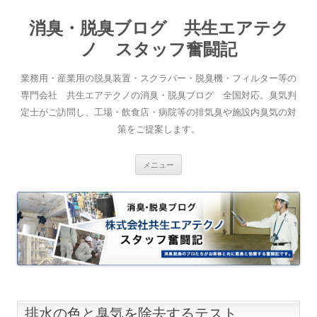
消臭・脱臭ブログ 共生エアテク
ノ スタッフ奮闘記
業務用・産業用の脱臭装置・スクラバー・脱臭機・フィルター等の
専門会社 共生エアテクノの消臭・脱臭ブログ 全国対応。臭気判
定士がご訪問し、工場・飲食店・病院等の排気臭や施設内臭気の対
策をご提案します。
コンテンツへスキップ
メニュー
排水の色と臭気を除去するテスト