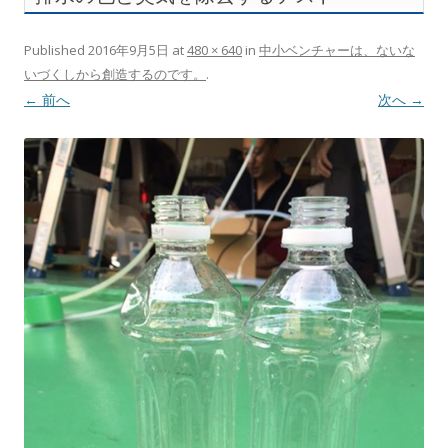
Published
2016年9月5日
at
480 × 640
in
中小ベンチャーは、ないな
いづくしから創造するのです。
.
← 前へ
次へ →