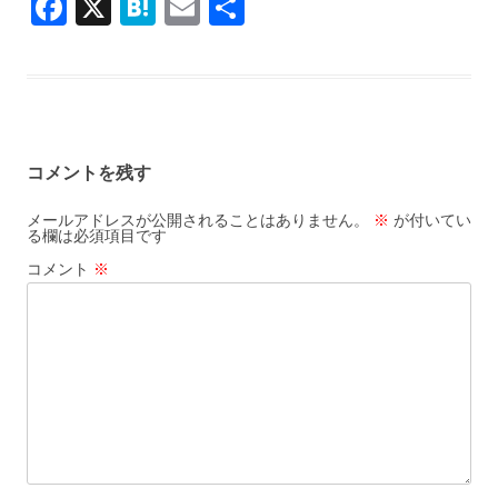
F
X
H
E
共
e
e
ai
o
a
ac
at
m
有
b
n
l
o
e
e
ai
o
a
k
b
n
l
o
o
a
k
コメントを残す
o
k
メールアドレスが公開されることはありません。
※
が付いてい
る欄は必須項目です
コメント
※