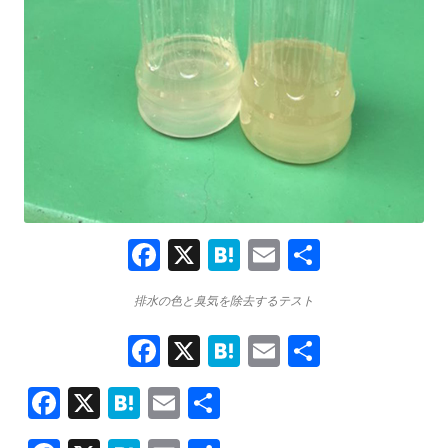
F
X
H
E
共
a
at
m
有
排水の色と臭気を除去するテスト
ce
e
ai
b
F
X
H
n
E
l
共
o
a
at
a
m
有
F
X
H
E
共
ce
o
e
ai
ac
at
m
有
b
k
n
l