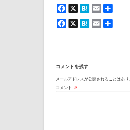
F
X
H
E
共
ac
at
m
有
F
X
H
E
共
e
e
ai
ac
at
m
有
b
n
l
e
e
ai
o
a
b
n
l
o
o
a
k
コメントを残す
o
k
メールアドレスが公開されることはあり
コメント
※