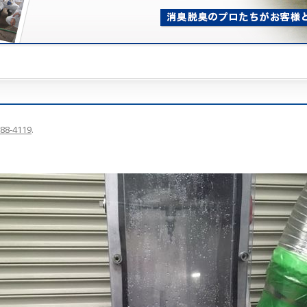
88-4119
.