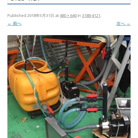
Published
2018年5月31日
at
480 × 640
in
3188-4121
.
← 前へ
次へ →