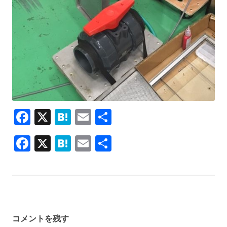
F
X
H
E
共
ac
at
m
有
F
X
H
E
共
e
e
ai
ac
at
m
有
b
n
l
e
e
ai
o
a
b
n
l
o
o
a
k
コメントを残す
o