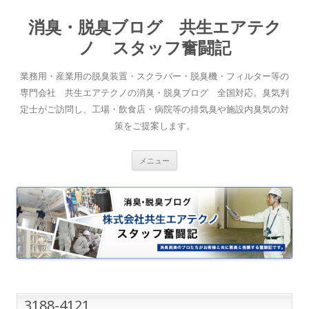
消臭・脱臭ブログ 共生エアテク
ノ スタッフ奮闘記
業務用・産業用の脱臭装置・スクラバー・脱臭機・フィルター等の
専門会社 共生エアテクノの消臭・脱臭ブログ 全国対応。臭気判
定士がご訪問し、工場・飲食店・病院等の排気臭や施設内臭気の対
策をご提案します。
コンテンツへスキップ
メニュー
3188-4121