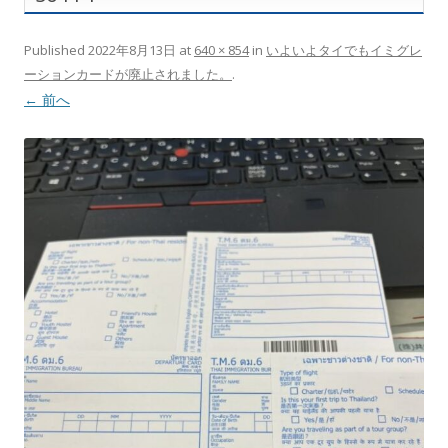
Published
2022年8月13日
at
640 × 854
in
いよいよタイでもイミグレ
ーションカードが廃止されました。
.
← 前へ