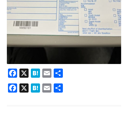
F
X
H
E
共
ac
at
m
有
F
X
H
E
共
e
e
ai
ac
at
m
有
b
n
l
e
e
ai
o
a
b
n
l
o
o
a
k