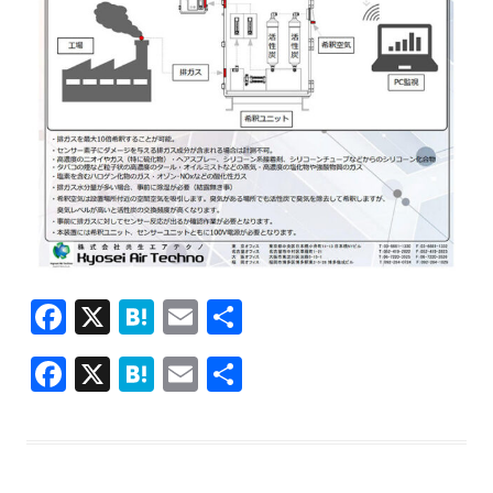
F
X
H
E
共
ac
at
m
有
F
X
H
E
共
e
e
ai
ac
at
m
有
b
n
l
e
e
ai
o
a
b
n
l
o