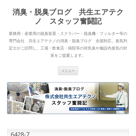
消臭・脱臭ブログ 共生エアテク
ノ スタッフ奮闘記
業務用・産業用の脱臭装置・スクラバー・脱臭機・フィルター等の
専門会社 共生エアテクノの消臭・脱臭ブログ 全国対応。臭気判
定士がご訪問し、工場・飲食店・病院等の排気臭や施設内臭気の対
策をご提案します。
コンテンツへスキップ
メニュー
6428-7