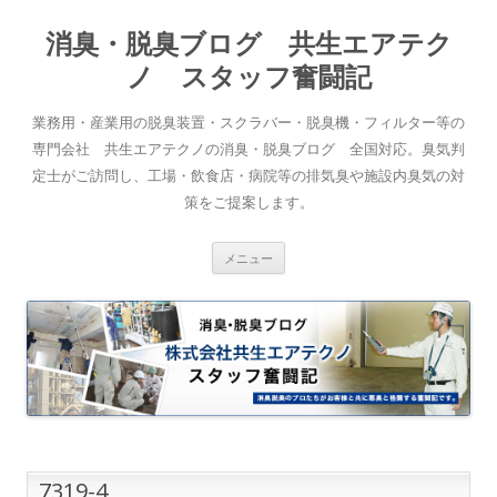
消臭・脱臭ブログ 共生エアテク
ノ スタッフ奮闘記
業務用・産業用の脱臭装置・スクラバー・脱臭機・フィルター等の
専門会社 共生エアテクノの消臭・脱臭ブログ 全国対応。臭気判
定士がご訪問し、工場・飲食店・病院等の排気臭や施設内臭気の対
策をご提案します。
コンテンツへスキップ
メニュー
7319-4