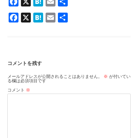
F
X
H
E
共
ac
at
m
有
F
X
H
E
共
e
e
ai
ac
at
m
有
b
n
l
e
e
ai
o
a
b
n
l
o
o
a
k
コメントを残す
o
k
メールアドレスが公開されることはありません。
※
が付いてい
る欄は必須項目です
コメント
※