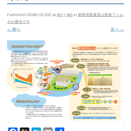
Published
2024年2月20日
at
661 × 465
in
厨房排気臭気は脱臭フィル
タが適当です
.
← 前へ
次へ →