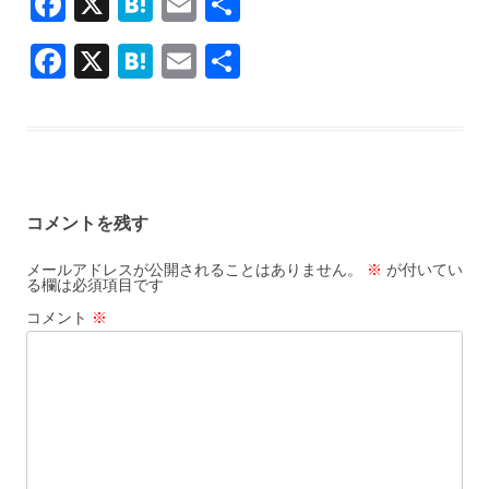
F
X
H
E
共
ac
at
m
有
F
X
H
E
共
e
e
ai
ac
at
m
有
b
n
l
e
e
ai
o
a
b
n
l
o
o
a
k
コメントを残す
o
k
メールアドレスが公開されることはありません。
※
が付いてい
る欄は必須項目です
コメント
※